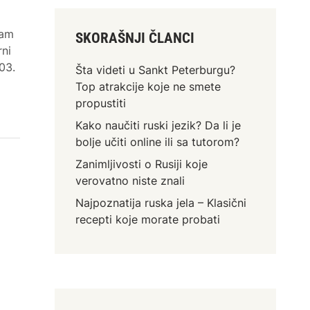
vam
SKORAŠNJI ČLANCI
rni
03.
Šta videti u Sankt Peterburgu?
Top atrakcije koje ne smete
propustiti
Kako naučiti ruski jezik? Da li je
bolje učiti online ili sa tutorom?
Zanimljivosti o Rusiji koje
verovatno niste znali
Najpoznatija ruska jela – Klasični
recepti koje morate probati