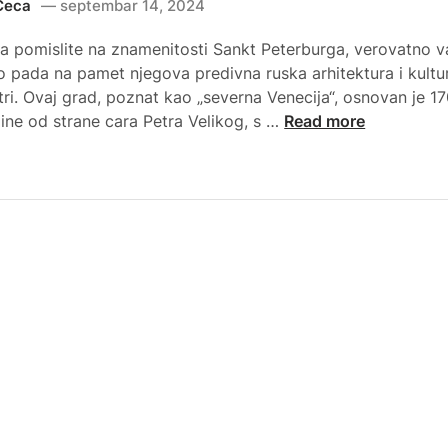
Ceca
septembar 14, 2024
a pomislite na znamenitosti Sankt Peterburga, verovatno 
o pada na pamet njegova predivna ruska arhitektura i kultu
tri. Ovaj grad, poznat kao „severna Venecija“, osnovan je 17
Š
ine od strane cara Petra Velikog, s …
Read more
t
a
v
i
d
e
t
i
u
S
a
n
k