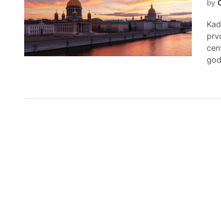
by
Kad
prv
cen
god