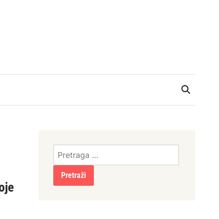
Pretraga
za:
oje