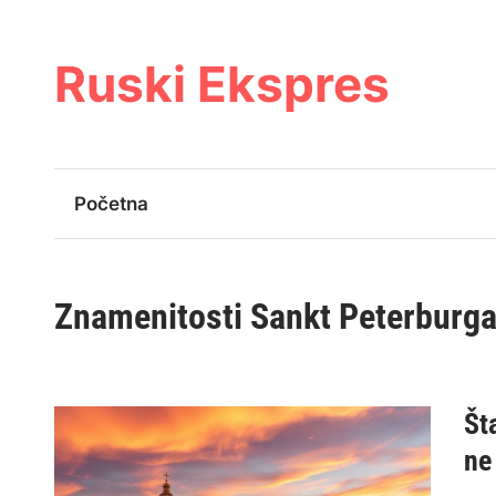
Skip
to
content
Ruski Ekspres
Početna
Znamenitosti Sankt Peterburg
Št
ne