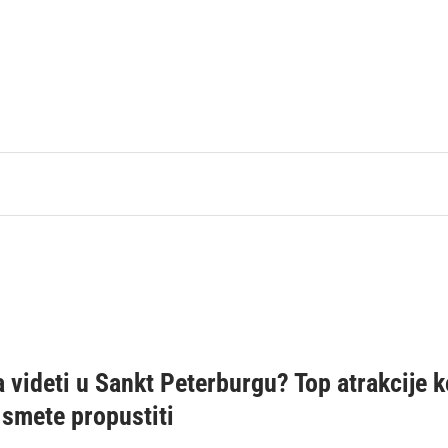
a
a videti u Sankt Peterburgu? Top atrakcije k
 smete propustiti